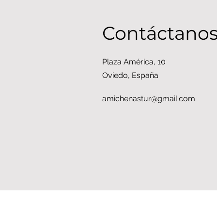
Contáctano
Plaza América, 10
Oviedo, España
amichenastur@gmail.com