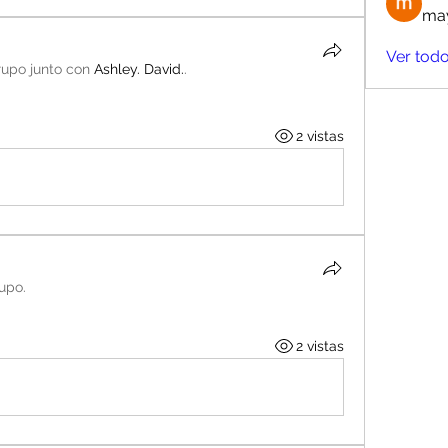
may
Ver todo
rupo junto con
Ashley. David.
.
2 vistas
rupo.
2 vistas