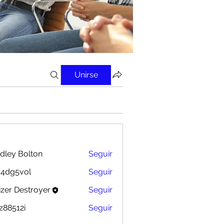
Unirse
dley Bolton
Seguir
 Bolton
v4dg5vol
Seguir
vol
izer Destroyer
Seguir
z88512i
Seguir
12i