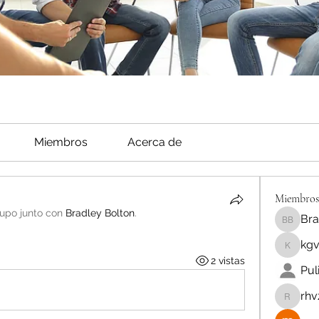
Miembros
Acerca de
Miembros
rupo junto con
Bradley Bolton
.
Bra
Bradley
kg
kgv4dg5
2 vistas
Pul
rhv
rhvz885